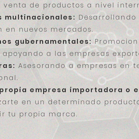
venta de productos a nivel inter
 multinacionales:
Desarrollando 
n en nuevos mercados.
mos gubernamentales:
Promocion
 y apoyando a las empresas export
ras:
Asesorando a empresas en t
onal.
 propia empresa importadora o 
izarte en un determinado produc
ir tu propia marca.