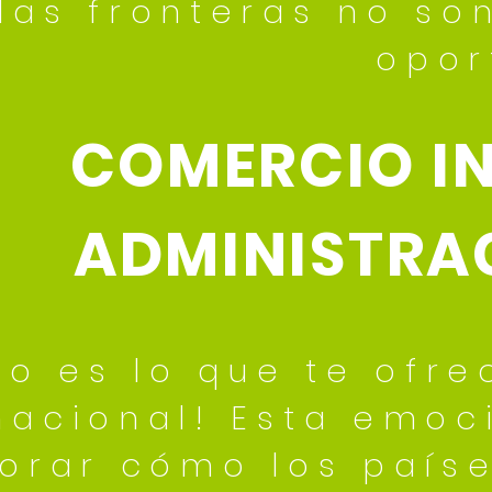
las fronteras no so
opor
COMERCIO I
ADMINISTRA
so es lo que te ofr
nacional! Esta emoc
lorar cómo los país