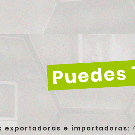
Puedes 
 exportadoras e importadoras:
G